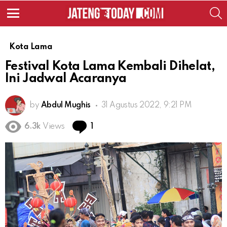
S
Menu
Kota Lama
Festival Kota Lama Kembali Dihelat,
Ini Jadwal Acaranya
by
Abdul Mughis
31 Agustus 2022, 9:21 PM
Comment
6.3k
Views
1