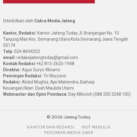
Diterbitkan oleh
Cakra Media Jateng
Kantor, Redaksi:
Kantor Jateng Today Jl. Branjangan No. 10
Tanjung Mas Kec. Semarang Utara Kota Semarang Jawa Tengah
50174
Telp:
024-8694252
email:
redaksijatengtoday@gmail.com
Kontak Redaksi:
+62 813-2620-1948
Direktur:
Agus Suryo Winarto
Pemimpin Redaksi:
Tri Wuryono
Redaksi:
Abdul Mughiz, Ajie Mahendra, Baihaqi
Keuangan/Iklan: Dyah Maulida Utami
Webmaster dan Opini Pembaca:
Day Milovich (088 200 3248 100)
© 2026 Jateng Today
KANTOR DAN REDAKSI
IKUT MENULIS
PEDOMAN MEDIA SIBER