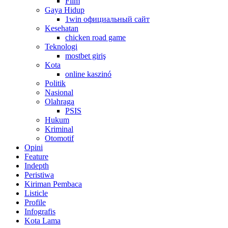
Film
Gaya Hidup
1win официальный сайт
Kesehatan
chicken road game
Teknologi
mostbet giriş
Kota
online kaszinó
Politik
Nasional
Olahraga
PSIS
Hukum
Kriminal
Otomotif
Opini
Feature
Indepth
Peristiwa
Kiriman Pembaca
Listicle
Profile
Infografis
Kota Lama