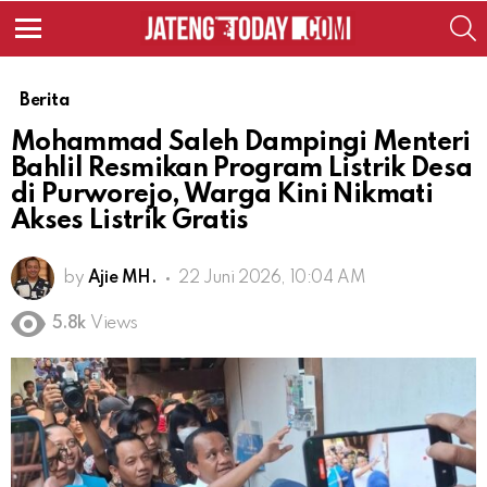
S
Menu
Berita
Mohammad Saleh Dampingi Menteri
Bahlil Resmikan Program Listrik Desa
di Purworejo, Warga Kini Nikmati
Akses Listrik Gratis
by
Ajie MH.
22 Juni 2026, 10:04 AM
5.8k
Views