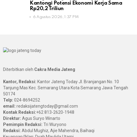
Kantongi Potensi Ekonomi Kerja Sama
Rp20,2 Triliun
6 Agustus 2026, 1:37 PM
Diterbitkan oleh
Cakra Media Jateng
Kantor, Redaksi:
Kantor Jateng Today Jl. Branjangan No. 10
Tanjung Mas Kec. Semarang Utara Kota Semarang Jawa Tengah
50174
Telp:
024-8694252
email:
redaksijatengtoday@gmail.com
Kontak Redaksi:
+62 813-2620-1948
Direktur:
Agus Suryo Winarto
Pemimpin Redaksi:
Tri Wuryono
Redaksi:
Abdul Mughiz, Ajie Mahendra, Baihaqi
Keuangan/Iklan: Dyah Maulida Utami