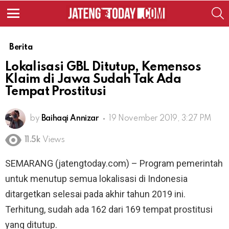
S
Menu
Berita
Lokalisasi GBL Ditutup, Kemensos
Klaim di Jawa Sudah Tak Ada
Tempat Prostitusi
by
Baihaqi Annizar
19 November 2019, 3:27 PM
11.5k
Views
SEMARANG (jatengtoday.com) – Program pemerintah
untuk menutup semua lokalisasi di Indonesia
ditargetkan selesai pada akhir tahun 2019 ini.
Terhitung, sudah ada 162 dari 169 tempat prostitusi
yang ditutup.