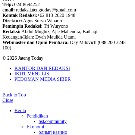
Telp:
024-8694252
email:
redaksijatengtoday@gmail.com
Kontak Redaksi:
+62 813-2620-1948
Direktur:
Agus Suryo Winarto
Pemimpin Redaksi:
Tri Wuryono
Redaksi:
Abdul Mughiz, Ajie Mahendra, Baihaqi
Keuangan/Iklan: Dyah Maulida Utami
Webmaster dan Opini Pembaca:
Day Milovich (088 200 3248
100)
© 2026 Jateng Today
KANTOR DAN REDAKSI
IKUT MENULIS
PEDOMAN MEDIA SIBER
Back to Top
Close
Berita
Pendidikan
bsl.community
Ekonomi
олимп казино