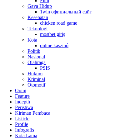
Film
Gaya Hidup
1win официальный сайт
Kesehatan
chicken road game
Teknologi
mostbet giriş
Kota
online kaszinó
Politik
Nasional
Olahraga
PSIS
Hukum
Kriminal
Otomotif
Opini
Feature
Indepth
Peristiwa
Kiriman Pembaca
Listicle
Profile
Infografis
Kota Lama