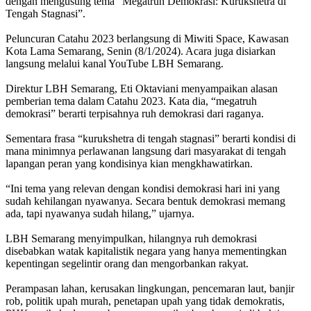
dengan mengusung tema “Megatruh Demokrasi: Kurukshetra di
Tengah Stagnasi”.
Peluncuran Catahu 2023 berlangsung di Miwiti Space, Kawasan
Kota Lama Semarang, Senin (8/1/2024). Acara juga disiarkan
langsung melalui kanal YouTube LBH Semarang.
Direktur LBH Semarang, Eti Oktaviani menyampaikan alasan
pemberian tema dalam Catahu 2023. Kata dia, “megatruh
demokrasi” berarti terpisahnya ruh demokrasi dari raganya.
Sementara frasa “kurukshetra di tengah stagnasi” berarti kondisi di
mana minimnya perlawanan langsung dari masyarakat di tengah
lapangan peran yang kondisinya kian mengkhawatirkan.
“Ini tema yang relevan dengan kondisi demokrasi hari ini yang
sudah kehilangan nyawanya. Secara bentuk demokrasi memang
ada, tapi nyawanya sudah hilang,” ujarnya.
LBH Semarang menyimpulkan, hilangnya ruh demokrasi
disebabkan watak kapitalistik negara yang hanya mementingkan
kepentingan segelintir orang dan mengorbankan rakyat.
Perampasan lahan, kerusakan lingkungan, pencemaran laut, banjir
rob, politik upah murah, penetapan upah yang tidak demokratis,