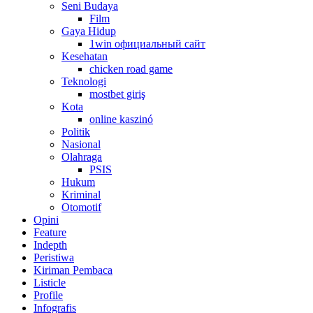
Seni Budaya
Film
Gaya Hidup
1win официальный сайт
Kesehatan
chicken road game
Teknologi
mostbet giriş
Kota
online kaszinó
Politik
Nasional
Olahraga
PSIS
Hukum
Kriminal
Otomotif
Opini
Feature
Indepth
Peristiwa
Kiriman Pembaca
Listicle
Profile
Infografis