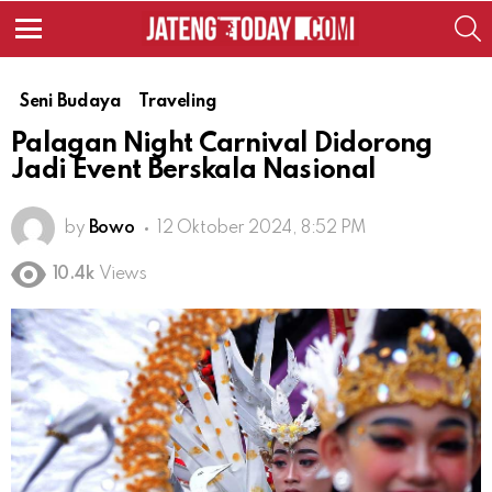
S
Menu
Seni Budaya
Traveling
Palagan Night Carnival Didorong
Jadi Event Berskala Nasional
by
Bowo
12 Oktober 2024, 8:52 PM
10.4k
Views