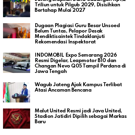
Triliun untuk Pilgub 2029, Disisihkan
Bertahap Mulai 2027
Dugaan Plagiasi Guru Besar Unsoed
Belum Tuntas, Pelapor Desak
Mendiktisaintek Tindaklanjuti
Rekomendasi Inspektorat
INDOMOBIL Expo Semarang 2026
Resmi Digelar, Leapmotor B10 dan
Changan Nevo Q05 Tampil Perdana di
Jawa Tengah
Wagub Jateng Ajak Kampus Terlibat
Atasi Ancaman Bencana
Malut United Resmi jadi Java United,
Stadion Jatidiri Dipilih sebagai Markas
Baru