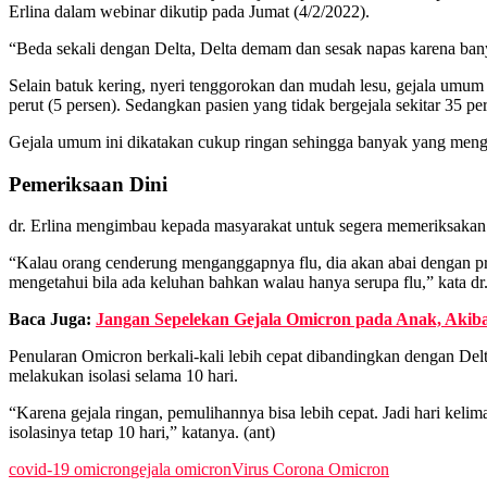
Erlina dalam webinar dikutip pada Jumat (4/2/2022).
“Beda sekali dengan Delta, Delta demam dan sesak napas karena ban
Selain batuk kering, nyeri tenggorokan dan mudah lesu, gejala umum 
perut (5 persen). Sedangkan pasien yang tidak bergejala sekitar 35 pe
Gejala umum ini dikatakan cukup ringan sehingga banyak yang meng
Pemeriksaan Dini
dr. Erlina mengimbau kepada masyarakat untuk segera memeriksakan diri
“Kalau orang cenderung menganggapnya flu, dia akan abai dengan pro
mengetahui bila ada keluhan bahkan walau hanya serupa flu,” kata dr.
Baca Juga:
Jangan Sepelekan Gejala Omicron pada Anak, Akiba
Penularan Omicron berkali-kali lebih cepat dibandingkan dengan Delt
melakukan isolasi selama 10 hari.
“Karena gejala ringan, pemulihannya bisa lebih cepat. Jadi hari kelim
isolasinya tetap 10 hari,” katanya. (ant)
covid-19 omicron
gejala omicron
Virus Corona Omicron