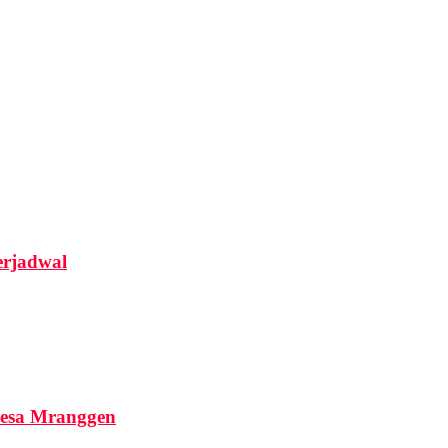
rjadwal
Desa Mranggen