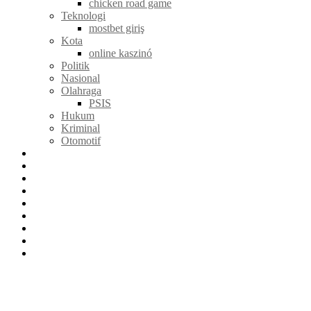
chicken road game
Teknologi
mostbet giriş
Kota
online kaszinó
Politik
Nasional
Olahraga
PSIS
Hukum
Kriminal
Otomotif
Opini
Feature
Indepth
Peristiwa
Kiriman Pembaca
Listicle
Profile
Infografis
Kota Lama
Menu