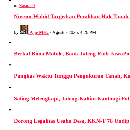
in
Nasional
Nusron Wahid Targetkan Peralihan Hak Tanah Se
by
Ajie MH.
7 Agustus 2026, 4:26 PM
Berkat Bima Mobile, Bank Jateng Raih JawaPos
Pangkas Waktu Tunggu Pengukuran Tanah, Ka
Saling Melengkapi, Jateng-Kaltim Kantongi Po
Dorong Legalitas Usaha Desa, KKN-T 78 Undip 