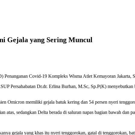
i Gejala yang Sering Muncul
SD) Penanganan Covid-19 Kompleks Wisma Atlet Kemayoran Jakarta, Sela
RSUP Persahabatan Dr.dr. Erlina Burhan, M.Sc, Sp.P(K) menyebutkan b
ien Omicron memiliki gejala batuk kering dan 54 persen nyeri tenggor
ian atas, sedangkan Delta berada di saluran napas bagian bawah dan pa
makanya gejala yang khas itu nyeri tenggorokan, gatal di tenggorokan, ba