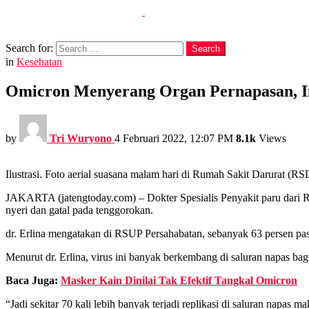
Search
Search for:
Search
in
Kesehatan
Omicron Menyerang Organ Pernapasan, In
by
Tri Wuryono
4 Februari 2022, 12:07 PM
8.1k
Views
Ilustrasi. Foto aerial suasana malam hari di Rumah Sakit Darurat (R
JAKARTA (jatengtoday.com) – Dokter Spesialis Penyakit paru dari 
nyeri dan gatal pada tenggorokan.
dr. Erlina mengatakan di RSUP Persahabatan, sebanyak 63 persen pas
Menurut dr. Erlina, virus ini banyak berkembang di saluran napas bag
Baca Juga:
Masker Kain Dinilai Tak Efektif Tangkal Omicron
“Jadi sekitar 70 kali lebih banyak terjadi replikasi di saluran napas 