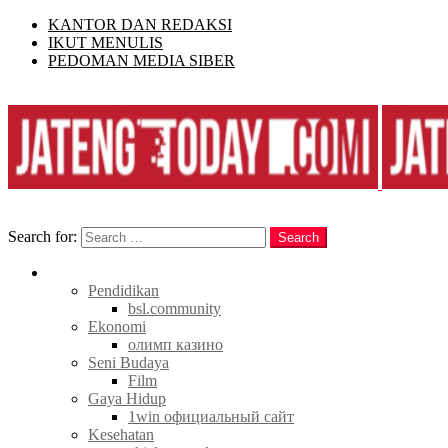
KANTOR DAN REDAKSI
IKUT MENULIS
PEDOMAN MEDIA SIBER
Search
Search for:
Search
Berita
Pendidikan
bsl.community
Ekonomi
олимп казино
Seni Budaya
Film
Gaya Hidup
1win официальный сайт
Kesehatan