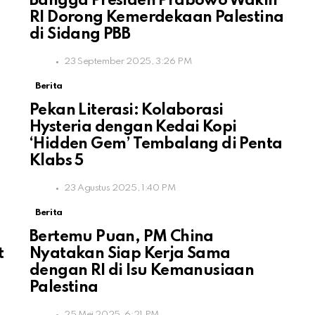
r
Bangga Presiden Prabowo Wakili
RI Dorong Kemerdekaan Palestina
di Sidang PBB
23 September 2025, 3:26 PM
Berita
Pekan Literasi: Kolaborasi
Hysteria dengan Kedai Kopi
‘Hidden Gem’ Tembalang di Penta
Klabs 5
23 Agustus 2025, 1:40 PM
Berita
Bertemu Puan, PM China
t
Nyatakan Siap Kerja Sama
dengan RI di Isu Kemanusiaan
Palestina
25 Mei 2025, 6:21 PM