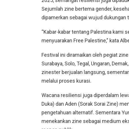
2025, semangat resiliensi juga dipaduk
Sejumlah zine bertema gender, keseha
dipamerkan sebagai wujud dukungan 
“Kabar-kabar tentang Palestina kami s
menyuarakan
Free Palestine
,” kata Al
Festival ini diramaikan oleh pegiat zine
Surabaya, Solo, Tegal, Ungaran, Demak,
zinester berjualan langsung, sementar
melalui proses kurasi.
Wacana resiliensi juga diperdalam lew
Duka) dan Aden (Sorak Sorai Zine) meny
pengetahuan alternatif. Sementara Yu
menekankan zine sebagai medium eksp