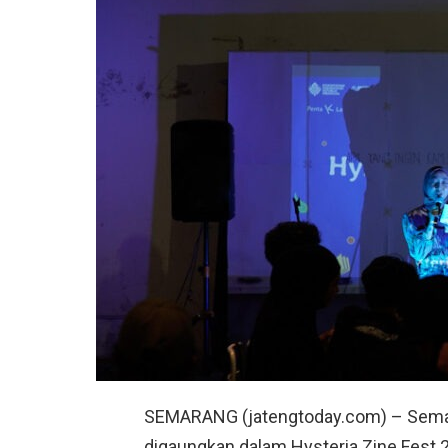
SEMARANG (jatengtoday.com) – Semanga
digaungkan dalam
Hysteria Zine Fest 