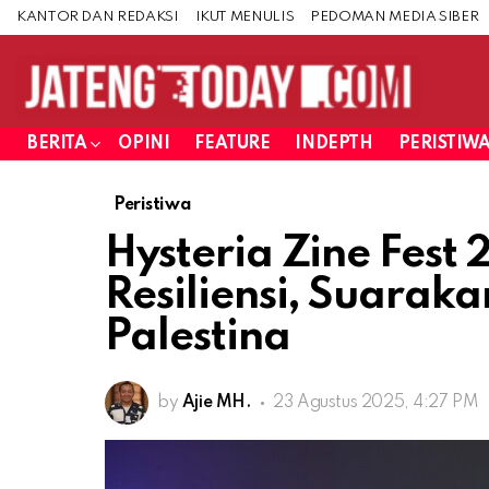
KANTOR DAN REDAKSI
IKUT MENULIS
PEDOMAN MEDIA SIBER
BERITA
OPINI
FEATURE
INDEPTH
PERISTIW
Peristiwa
Hysteria Zine Fest
Resiliensi, Suaraka
Palestina
by
Ajie MH.
23 Agustus 2025, 4:27 PM