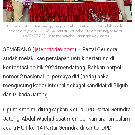
Prosesi potong tumpeng yang dilakukan Ketua DPD Abdul Wachid
saat perayaan HUT ke-14 Partai Gerindra di Semarang, Minggu
(6/2/2022). (ajie mahendra/jatengtoday.com)
SEMARANG (
jatengtoday.com
) – Partai Gerindra
sudah melakukan persiapan untuk bertarung di
kontestasi politik 2024 mendatang. Bahkan parpol
nomor 2 nasional ini percaya diri (pede) bakal
mengusung kader internal sebagai kandidat di Pilgub
dan Pilkada Jateng.
Optimisme itu diungkapkan Ketua DPD Partai Gerindra
Jateng, Abdul Wachid saat memberikan arahan dalam
acara HUT ke-14 Partai Gerindra di kantor DPD