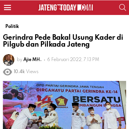
S
Menu
Politik
Gerindra Pede Bakal Usung Kader di
Pilgub dan Pilkada Jateng
by
Ajie MH.
6 Februari 2022, 7:13 PM
10.4k
Views