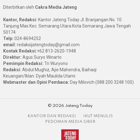
Diterbitkan oleh
Cakra Media Jateng
Kantor, Redaksi:
Kantor Jateng Today Jl. Branjangan No. 10
Tanjung Mas Kec. Semarang Utara Kota Semarang Jawa Tengah
50174
Telp:
024-8694252
email:
redaksijatengtoday@gmail.com
Kontak Redaksi:
+62 813-2620-1948
Direktur:
Agus Suryo Winarto
Pemimpin Redaksi:
Tri Wuryono
Redaksi:
Abdul Mughiz, Ajie Mahendra, Baihaqi
Keuangan/Iklan: Dyah Maulida Utami
Webmaster dan Opini Pembaca:
Day Milovich (088 200 3248 100)
© 2026 Jateng Today
KANTOR DAN REDAKSI
IKUT MENULIS
PEDOMAN MEDIA SIBER