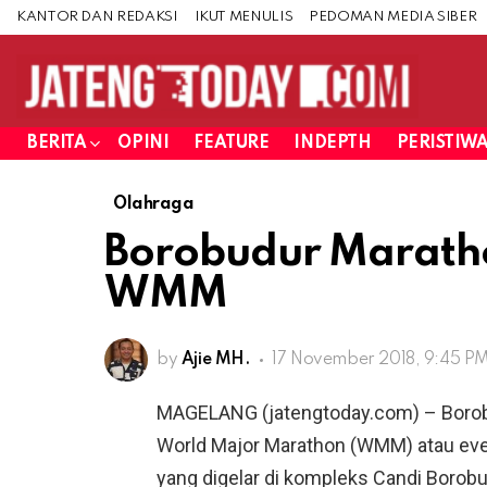
KANTOR DAN REDAKSI
IKUT MENULIS
PEDOMAN MEDIA SIBER
BERITA
OPINI
FEATURE
INDEPTH
PERISTIW
Olahraga
Borobudur Marath
WMM
by
Ajie MH.
17 November 2018, 9:45 P
MAGELANG (jatengtoday.com) – Borob
World Major Marathon (WMM) atau even
yang digelar di kompleks Candi Boro