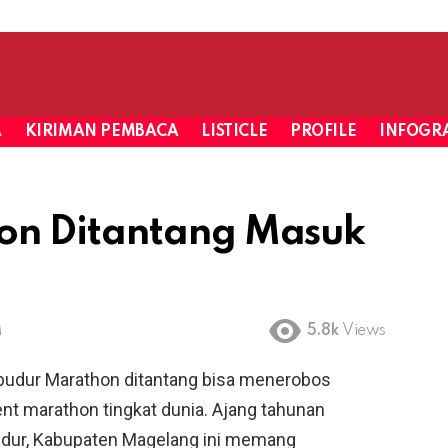
A
KIRIMAN PEMBACA
LISTICLE
PROFILE
INFOGRA
on Ditantang Masuk
M
5.8k
Views
udur Marathon ditantang bisa menerobos
t marathon tingkat dunia. Ajang tahunan
budur, Kabupaten Magelang ini memang