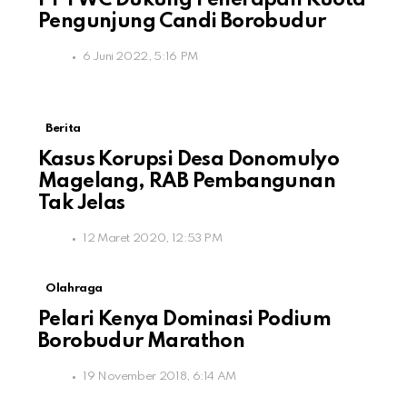
PT TWC Dukung Penerapan Kuota
Pengunjung Candi Borobudur
6 Juni 2022, 5:16 PM
Berita
Kasus Korupsi Desa Donomulyo
Magelang, RAB Pembangunan
Tak Jelas
12 Maret 2020, 12:53 PM
Olahraga
Pelari Kenya Dominasi Podium
Borobudur Marathon
19 November 2018, 6:14 AM