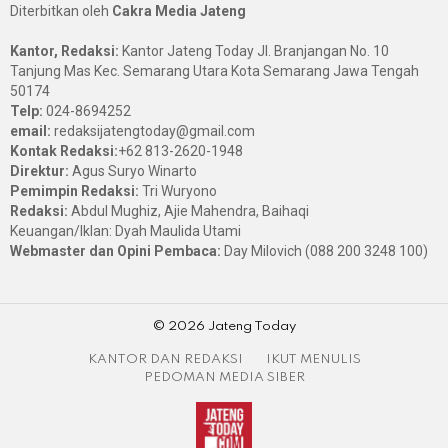
Diterbitkan oleh
Cakra Media Jateng
Kantor, Redaksi:
Kantor Jateng Today Jl. Branjangan No. 10
Tanjung Mas Kec. Semarang Utara Kota Semarang Jawa Tengah
50174
Telp:
024-8694252
email:
redaksijatengtoday@gmail.com
Kontak Redaksi:
+62 813-2620-1948
Direktur:
Agus Suryo Winarto
Pemimpin Redaksi:
Tri Wuryono
Redaksi:
Abdul Mughiz, Ajie Mahendra, Baihaqi
Keuangan/Iklan: Dyah Maulida Utami
Webmaster dan Opini Pembaca:
Day Milovich (088 200 3248 100)
© 2026 Jateng Today
KANTOR DAN REDAKSI
IKUT MENULIS
PEDOMAN MEDIA SIBER