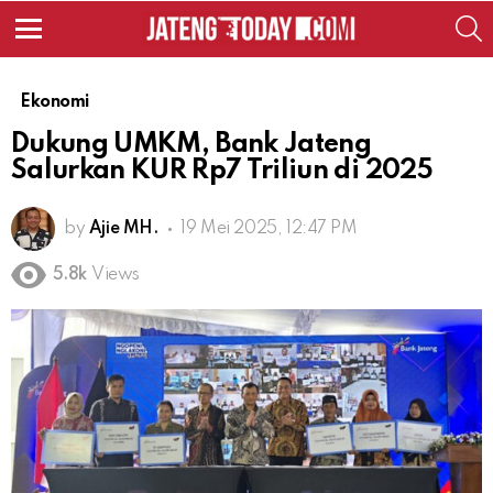
S
Menu
Ekonomi
Dukung UMKM, Bank Jateng
Salurkan KUR Rp7 Triliun di 2025
by
Ajie MH.
19 Mei 2025, 12:47 PM
5.8k
Views