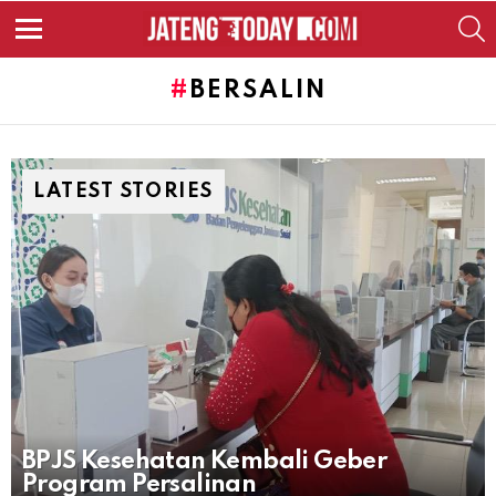
S
Menu
BERSALIN
LATEST STORIES
BPJS Kesehatan Kembali Geber
Program Persalinan