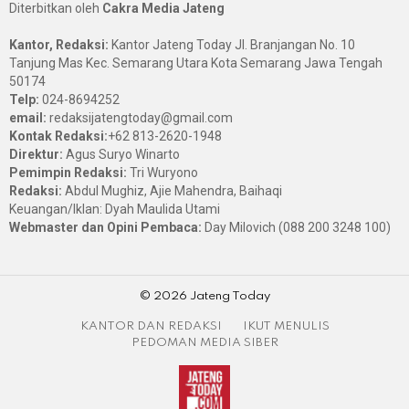
Diterbitkan oleh
Cakra Media Jateng
Kantor, Redaksi:
Kantor Jateng Today Jl. Branjangan No. 10
Tanjung Mas Kec. Semarang Utara Kota Semarang Jawa Tengah
50174
Telp:
024-8694252
email:
redaksijatengtoday@gmail.com
Kontak Redaksi:
+62 813-2620-1948
Direktur:
Agus Suryo Winarto
Pemimpin Redaksi:
Tri Wuryono
Redaksi:
Abdul Mughiz, Ajie Mahendra, Baihaqi
Keuangan/Iklan: Dyah Maulida Utami
Webmaster dan Opini Pembaca:
Day Milovich (088 200 3248 100)
© 2026 Jateng Today
KANTOR DAN REDAKSI
IKUT MENULIS
PEDOMAN MEDIA SIBER