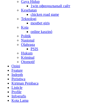
Gaya Hidup
1win официальный сайт
Kesehatan
chicken road game
Teknologi
mostbet giriş
Kota
online kaszinó
Politik
Nasional
Olahraga
PSIS
Hukum
Kriminal
Otomotif
Opini
Feature
Indepth
Peristiwa
Kiriman Pembaca
Listicle
Profile
Infografis
Kota Lama