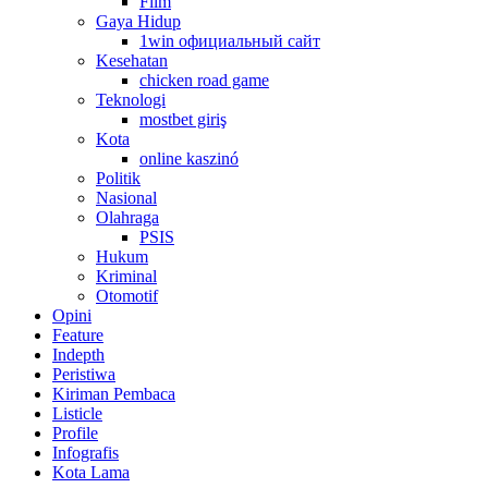
Film
Gaya Hidup
1win официальный сайт
Kesehatan
chicken road game
Teknologi
mostbet giriş
Kota
online kaszinó
Politik
Nasional
Olahraga
PSIS
Hukum
Kriminal
Otomotif
Opini
Feature
Indepth
Peristiwa
Kiriman Pembaca
Listicle
Profile
Infografis
Kota Lama