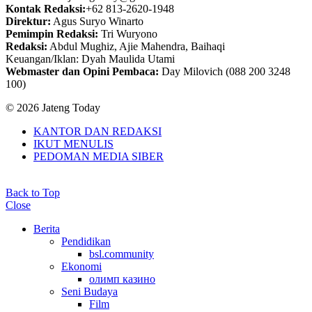
Kontak Redaksi:
+62 813-2620-1948
Direktur:
Agus Suryo Winarto
Pemimpin Redaksi:
Tri Wuryono
Redaksi:
Abdul Mughiz, Ajie Mahendra, Baihaqi
Keuangan/Iklan: Dyah Maulida Utami
Webmaster dan Opini Pembaca:
Day Milovich (088 200 3248
100)
© 2026 Jateng Today
KANTOR DAN REDAKSI
IKUT MENULIS
PEDOMAN MEDIA SIBER
Back to Top
Close
Berita
Pendidikan
bsl.community
Ekonomi
олимп казино
Seni Budaya
Film