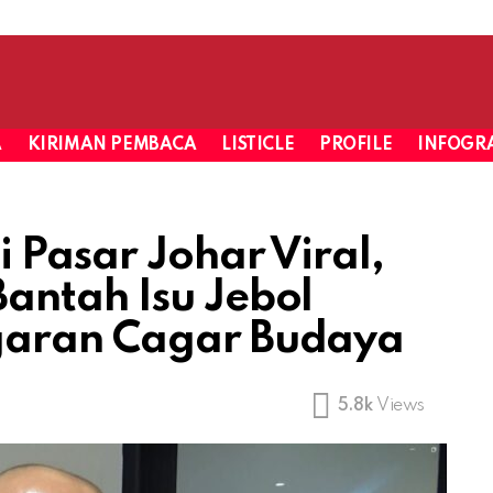
A
KIRIMAN PEMBACA
LISTICLE
PROFILE
INFOGRA
 Pasar Johar Viral,
antah Isu Jebol
garan Cagar Budaya
5.8k
Views