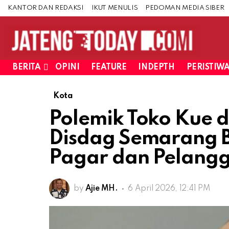
KANTOR DAN REDAKSI
IKUT MENULIS
PEDOMAN MEDIA SIBER
BERITA
OPINI
FEATURE
INDEPTH
PERISTIW
Kota
Polemik Toko Kue di
Disdag Semarang B
Pagar dan Pelang
by
Ajie MH.
6 April 2026, 12:41 PM