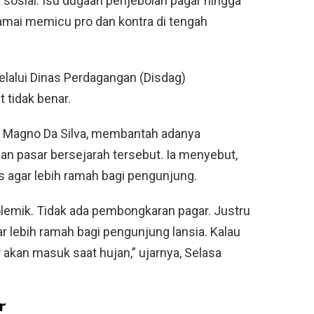
sosial. Isu dugaan penjebolan pagar hingga
amai memicu pro dan kontra di tengah
alui Dinas Perdagangan (Disdag)
tidak benar.
o Magno Da Silva, membantah adanya
n pasar bersejarah tersebut. Ia menyebut,
as agar lebih ramah bagi pengunjung.
olemik. Tidak ada pembongkaran pagar. Justru
 lebih ramah bagi pengunjung lansia. Kalau
r akan masuk saat hujan,” ujarnya, Selasa
r