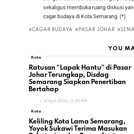
sekaligus membuka ruang diskusi yan
cagar budaya di Kota Semarang. (*)
CAGAR BUDAYA
PASAR JOHAR
SEM
YOU MA
Kota
Ratusan “Lapak Hantu” di Pasar
Johar Terungkap, Disdag
Semarang Siapkan Penertiban
Bertahap
14 April 2026, 12:50 PM
Kota
Keliling Kota Lama Semarang,
Yoyok Sukawi Terima Masukan