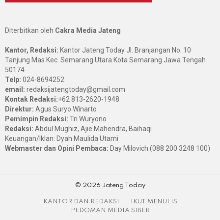
Diterbitkan oleh
Cakra Media Jateng
Kantor, Redaksi:
Kantor Jateng Today Jl. Branjangan No. 10
Tanjung Mas Kec. Semarang Utara Kota Semarang Jawa Tengah
50174
Telp:
024-8694252
email:
redaksijatengtoday@gmail.com
Kontak Redaksi:
+62 813-2620-1948
Direktur:
Agus Suryo Winarto
Pemimpin Redaksi:
Tri Wuryono
Redaksi:
Abdul Mughiz, Ajie Mahendra, Baihaqi
Keuangan/Iklan: Dyah Maulida Utami
Webmaster dan Opini Pembaca:
Day Milovich (088 200 3248 100)
© 2026 Jateng Today
KANTOR DAN REDAKSI
IKUT MENULIS
PEDOMAN MEDIA SIBER