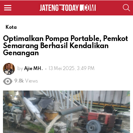
S
Menu
Kota
Optimalkan Pompa Portable, Pemkot
Semarang Berhasil Kendalikan
Genangan
by
Ajie MH.
13 Mei 2025, 3:49 PM
9.8k
Views